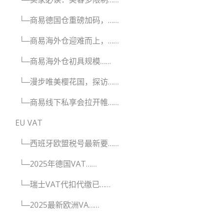
└─商易德国仓重磅加码，……
└─商易海外仓迎难而上，……
└─商易海外仓初具规模……
└─漫步唯美樱花国，探访……
└─商易线下私享会拉开帷……
EU VAT
└─西班牙欧盟税号最新要……
└─2025年德国VAT……
└─瑞士VAT代扣代缴已……
└─2025最新欧洲VA……