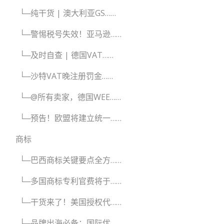
└─纯干货 | 澳大利亚GS……
└─警惕税号失效！亚马逊……
└─及时自查 | 德国VAT……
└─沙特VAT晚注册罚金……
└─@所有卖家，德国WEE……
└─预告！欧盟将建立统一……
商标
└─巴西商标关键要点全方……
└─多国商标专利官费将于……
└─干货来了！美国授权代……
└─品牌出海必备：国际优……