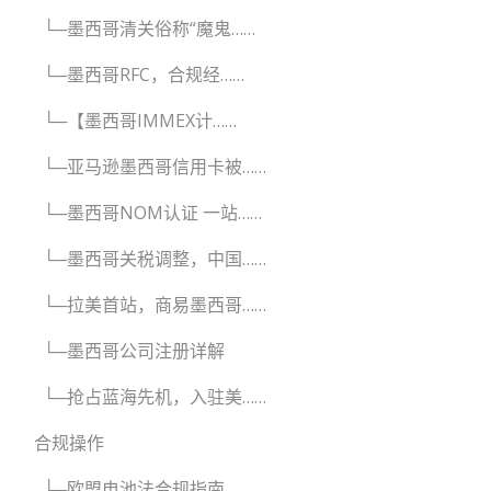
└─墨西哥清关俗称“魔鬼……
└─墨西哥RFC，合规经……
└─【墨西哥IMMEX计……
└─亚马逊墨西哥信用卡被……
└─墨西哥NOM认证 一站……
└─墨西哥关税调整，中国……
└─拉美首站，商易墨西哥……
└─墨西哥公司注册详解
└─抢占蓝海先机，入驻美……
合规操作
└─欧盟电池法合规指南，……