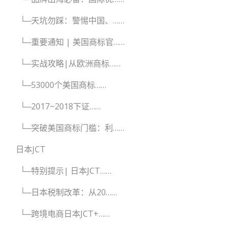
└─天坑勿踩：警惕中国、……
└─重要通知 | 美国商标官……
└─实战攻略|从欧洲商标……
└─53000个美国商标……
└─2017~2018下证……
└─突破美国商标门槛：利……
日本JCT
└─特别提示| 日本JCT……
└─日本税制改革：从20……
└─跨境电商日本JCT+……