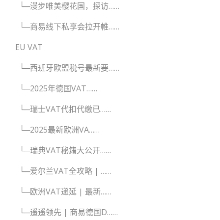
└─漫步唯美樱花国，探访……
└─商易线下私享会拉开帷……
EU VAT
└─西班牙欧盟税号最新要……
└─2025年德国VAT……
└─瑞士VAT代扣代缴已……
└─2025最新欧洲VA……
└─瑞典VAT秘籍大公开……
└─爱尔兰VAT全攻略 | ……
└─欧洲VAT递延 | 最新……
└─遥遥领先 | 商易德国D……