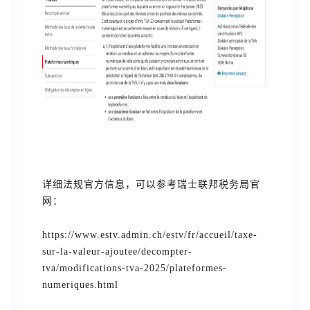
详细法规官方信息，可以参考瑞士联邦税务局官
网：
https://www.estv.admin.ch/estv/fr/accueil/taxe-
sur-la-valeur-ajoutee/decompter-
tva/modifications-tva-2025/plateformes-
numeriques.html