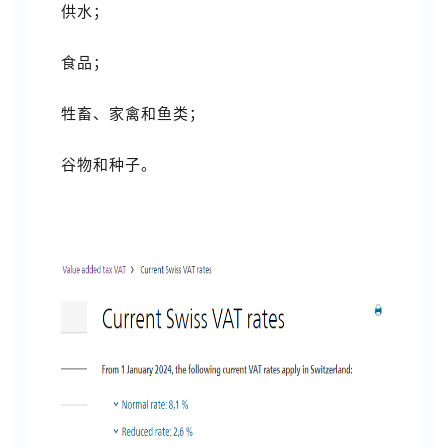
供水；
食品；
牲畜、家禽和鱼类；
谷物和种子。