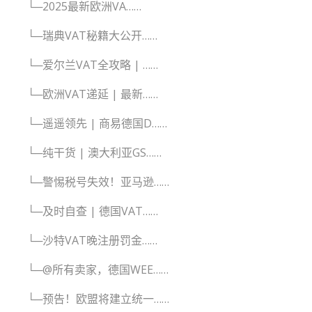
└─2025最新欧洲VA……
└─瑞典VAT秘籍大公开……
└─爱尔兰VAT全攻略 | ……
└─欧洲VAT递延 | 最新……
└─遥遥领先 | 商易德国D……
└─纯干货 | 澳大利亚GS……
└─警惕税号失效！亚马逊……
└─及时自查 | 德国VAT……
└─沙特VAT晚注册罚金……
└─@所有卖家，德国WEE……
└─预告！欧盟将建立统一……