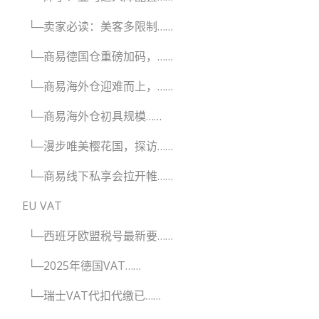
└─卖家必读：美客多限制……
└─商易德国仓重磅加码，……
└─商易海外仓迎难而上，……
└─商易海外仓初具规模……
└─漫步唯美樱花国，探访……
└─商易线下私享会拉开帷……
EU VAT
└─西班牙欧盟税号最新要……
└─2025年德国VAT……
└─瑞士VAT代扣代缴已……