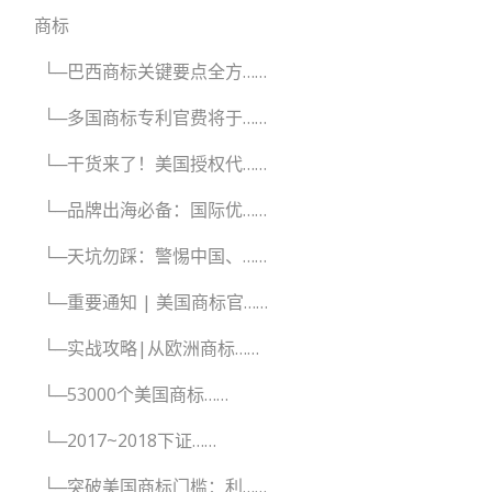
商标
└─巴西商标关键要点全方……
└─多国商标专利官费将于……
└─干货来了！美国授权代……
└─品牌出海必备：国际优……
└─天坑勿踩：警惕中国、……
└─重要通知 | 美国商标官……
└─实战攻略|从欧洲商标……
└─53000个美国商标……
└─2017~2018下证……
└─突破美国商标门槛：利……