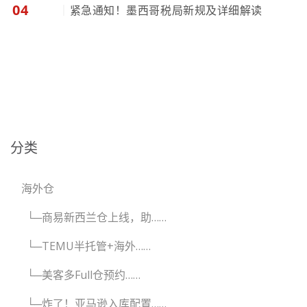
04
｜
紧急通知！墨西哥税局新规及详细解读
分类
海外仓
└─商易新西兰仓上线，助……
└─TEMU半托管+海外……
└─美客多Full仓预约……
└─炸了！亚马逊入库配置……