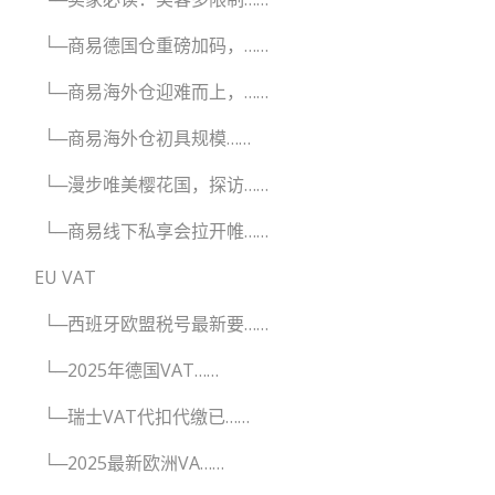
└─商易德国仓重磅加码，……
└─商易海外仓迎难而上，……
└─商易海外仓初具规模……
└─漫步唯美樱花国，探访……
└─商易线下私享会拉开帷……
EU VAT
└─西班牙欧盟税号最新要……
└─2025年德国VAT……
└─瑞士VAT代扣代缴已……
└─2025最新欧洲VA……