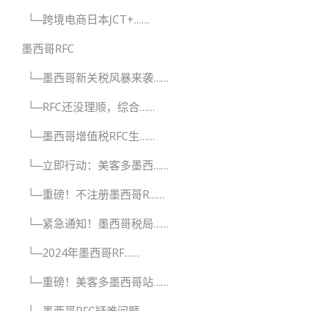
└─跨境电商日本JCT+……
墨西哥RFC
└─墨西哥新关税风暴来袭……
└─RFC还没理顺，综合……
└─墨西哥增值税RFC生……
└─立即行动：美客多墨西……
└─重磅！不注册墨西哥R……
└─紧急通知！墨西哥税局……
└─2024年墨西哥RF……
└─重磅！美客多墨西哥站……