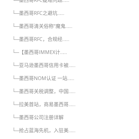
└─墨西哥RFC疑难问题……
└─墨西哥RFC之避坑……
└─墨西哥清关俗称“魔鬼……
└─墨西哥RFC，合规经……
└─【墨西哥IMMEX计……
└─亚马逊墨西哥信用卡被……
└─墨西哥NOM认证 一站……
└─墨西哥关税调整，中国……
└─拉美首站，商易墨西哥……
└─墨西哥公司注册详解
└─抢占蓝海先机，入驻美……