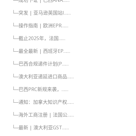
└─成功下证 | 巴西ANA……
└─突发 | 亚马逊英国站I……
└─操作指南 | 欧洲EPR……
└─截止2025年，法国……
└─最全最新 | 西班牙EP……
└─巴西合规递件计划(P……
└─澳大利亚递延进口商品……
└─巴西PRC新规来袭，……
└─通知：加拿大知识产权……
└─海外工商注册 | 法国公……
└─最新 | 澳大利亚GST……