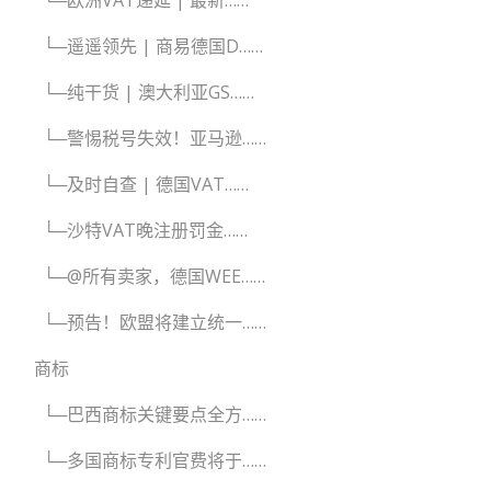
└─欧洲VAT递延 | 最新……
└─遥遥领先 | 商易德国D……
└─纯干货 | 澳大利亚GS……
└─警惕税号失效！亚马逊……
└─及时自查 | 德国VAT……
└─沙特VAT晚注册罚金……
└─@所有卖家，德国WEE……
└─预告！欧盟将建立统一……
商标
└─巴西商标关键要点全方……
└─多国商标专利官费将于……