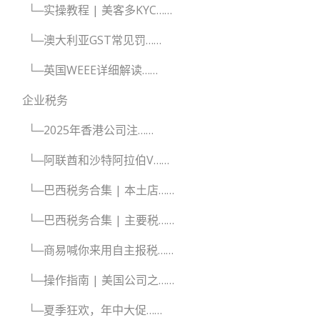
└─实操教程 | 美客多KYC……
└─澳大利亚GST常见罚……
└─英国WEEE详细解读……
企业税务
└─2025年香港公司注……
└─阿联酋和沙特阿拉伯V……
└─巴西税务合集 | 本土店……
└─巴西税务合集 | 主要税……
└─商易喊你来用自主报税……
└─操作指南 | 美国公司之……
└─夏季狂欢，年中大促……