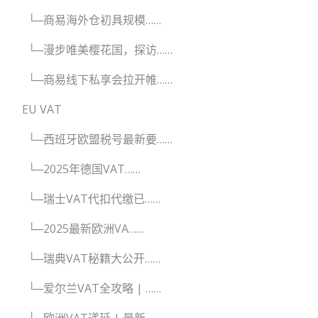
└─商易海外仓初具规模……
└─漫步唯美樱花国，探访……
└─商易线下私享会拉开帷……
EU VAT
└─西班牙欧盟税号最新要……
└─2025年德国VAT……
└─瑞士VAT代扣代缴已……
└─2025最新欧洲VA……
└─瑞典VAT秘籍大公开……
└─爱尔兰VAT全攻略 | ……