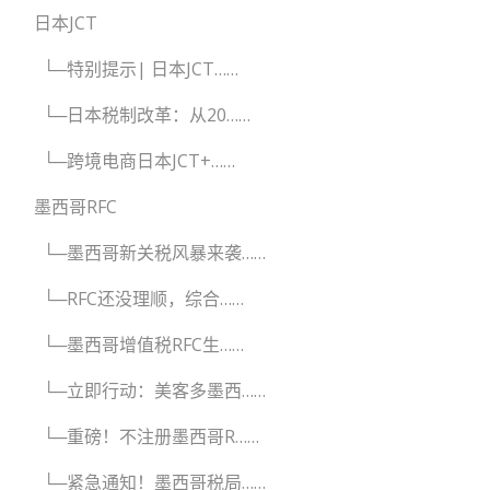
日本JCT
└─特别提示| 日本JCT……
└─日本税制改革：从20……
└─跨境电商日本JCT+……
墨西哥RFC
└─墨西哥新关税风暴来袭……
└─RFC还没理顺，综合……
└─墨西哥增值税RFC生……
└─立即行动：美客多墨西……
└─重磅！不注册墨西哥R……
└─紧急通知！墨西哥税局……