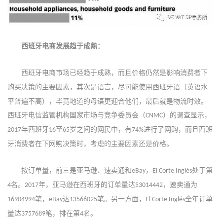
西班牙
电商发展
趋于成熟：
西班牙电商市场已经趋于成熟，而且价格仍然是影响消费者下
购买决策的主要因素
，其次是语言，尽可能使用西班牙语（英语水
平普遍不高），毕竟地道的母语更迎合他们，最后就是物流时效。
西班牙电信监管机构国家市场与竞争委员会（
）的调查显示，
CNMC
年西班牙
至
岁之间的网民中，有
进行了网购，而且西班
2017
16
65
74%
牙消费者在下网购决策时，考虑的主要因素还是价格。
按订单量，前三是亚马逊、速卖通和
，
处于第
eBay
El Corte Inglés
名。
年，亚马逊在西班牙的订单量达
，速卖通为
4
2017
53014442
笔，
达
笔。另一方面，
全年订单
16904994
eBay
13566025
El Corte Inglés
量达
笔，排在第
名。
3757689
4