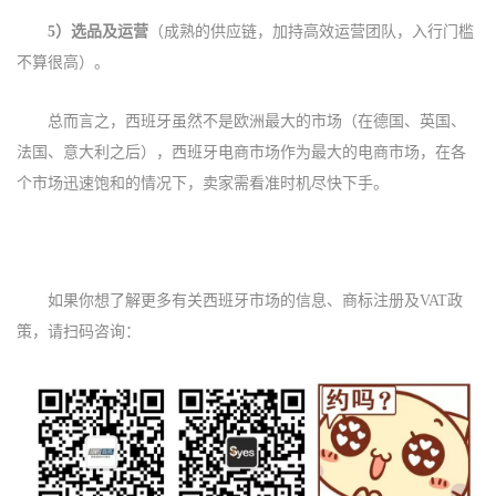
5）
选品及运营
（成熟的供应链，加持高效运营团队，入行门槛
不算很高）。
总而言之，
西班牙
虽然不是欧洲最大的市场（在德国、英国
、
法国、意大利
之后），
西班牙
电商市场
作为最大的电商市场，
在各
个市场迅速饱和的情况下，卖家需看准时机尽快下手。
如果你想了解更多有关
西班牙
市场的信息
、商标注册及
VAT
政
策
，
请扫码咨询：