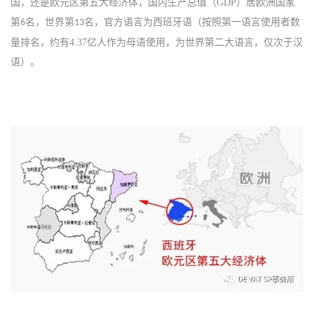
国，还是欧元区第五大经济体，国内生产总值（
GDP
）居欧洲国家
第
名，世界第
名，
官方语言为西班牙语（按照
第一语言
使用者数
6
13
量排名，约有4.37亿人作为
母语
使用，为世界第二大语言，仅次于
汉
语
）。