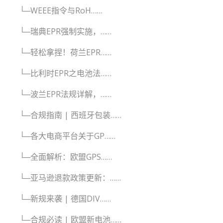
└─WEEE指令与RoH……
└─瑞典EPR强制实施，……
└─轻松拿捏！荷兰EPR……
└─比利时EPR之电池法……
└─波兰EPR法规详解，……
└─合规指南 | 西班牙包装……
└─各大电商平台关于GP……
└─全面解析：欧盟GPS……
└─亚马逊退款政策更新：……
└─新规来袭 | 德国DIV……
└─合规必读 | 欧盟新电池……