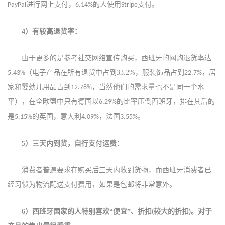
进行网上支付，
的人使用
支付。
PayPal
6.14%
Stripe
4）
有较高退货率：
由于更多的是参考社交网络宣传购买，西班牙的
网购退货率达
（电子产品在所有退货中占到
33.2%
，服装饰品占到
，居
5.43%
22.7%
家和婴幼儿用品占到
，当然他们的需求量也不是同一个水
12.78%
平），在全欧盟中只有德国以
的比率压倒西班牙，排在其后的
6.29%
是
的英国，意大利
，法国
5.15%
4.09%
3.55%。
5
）三天内到货，自行支付运费：
消费者普遍要求在购买后三天内收到货物，而西班牙消费者已
经习惯为物流配送支付费用
，如果是包邮将非常意外
。
6
）西班牙国家的人特别喜欢“便宜”、折扣
较大的折扣
。对于
(
)