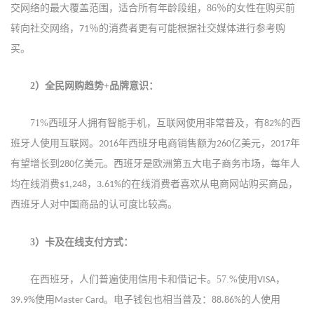
交网络的最大覆盖范围，适合所有年龄段组
，
86
％的女性在购买前
转向社交网络，
％的消费者更有可能根据社交媒体进行参考购
71
买。
2）
全民网购趋势
+
品牌意识：
71%
西班牙人拥有智能手机，互联网使用非常普及，有
的西
82%
班牙人使用互联网。
年西班牙电商销售额为
亿美元，
年
2016
260
2017
有望增长到
亿美元。
西班牙是欧洲第五大电子商务市场，每年人
280
均在线消费
，
的在线消费者喜欢从电商网站购买商品，
$1,248
3.61%
西班牙人对中国商品的认可度比较高。
3）
卡及在线支付方式：
在西班牙，人们普遍使用信用卡和借记卡。
57.%
使用
VISA，
使用
。电子钱包也相当普及：
的人使用
39.9%
Master Card
88.86%