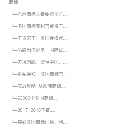
商标
└─巴西商标关键要点全方……
└─多国商标专利官费将于……
└─干货来了！美国授权代……
└─品牌出海必备：国际优……
└─天坑勿踩：警惕中国、……
└─重要通知 | 美国商标官……
└─实战攻略|从欧洲商标……
└─53000个美国商标……
└─2017~2018下证……
└─突破美国商标门槛：利……