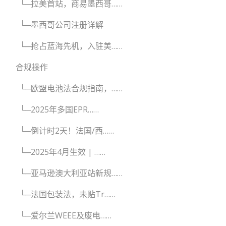
└─拉美首站，商易墨西哥……
└─墨西哥公司注册详解
└─抢占蓝海先机，入驻美……
合规操作
└─欧盟电池法合规指南，……
└─2025年多国EPR……
└─倒计时2天！法国/西……
└─2025年4月生效 | ……
└─亚马逊澳大利亚站新规……
└─法国包装法，未贴Tr……
└─爱尔兰WEEE及废电……