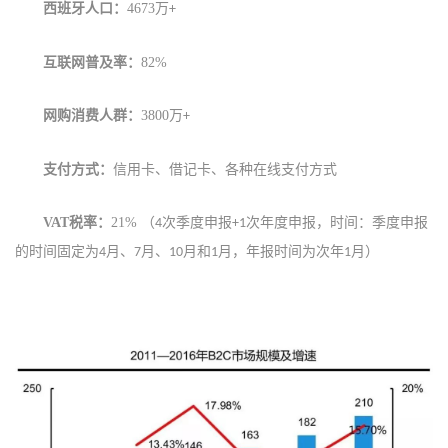
西班牙
人口：
4673
万
+
互联网普及率：
82
%
网购消费人群：
380
0
万
+
支付方式：
信用卡、借记卡、各种在线支付方式
VAT
税率：
21%
（
次季度申报
次年度申报，时间：季度申报
4
+1
的时间固定为
月、
月、
月和
月，年报时间为次年
月）
4
7
10
1
1