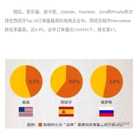
随后，家乐福、迪卡侬、
、
、
和
依次
Zalando
Gearbest
Zara
Privalia
排在西班牙
订单量最高的电商企业中。西班牙超市
Top 10
Mercadona
转化率最高，达
，全年订单量达
个，排名第
。
4.9%
1154591
17