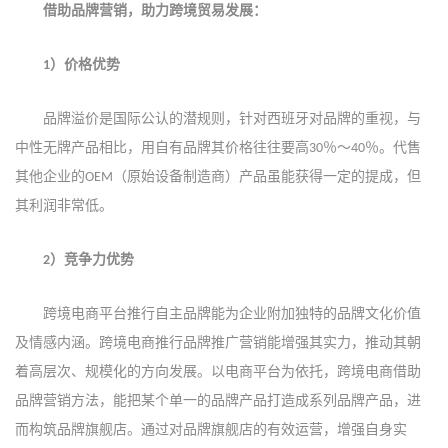
借助品牌营销，助力
跨境
贸易发展：
）
价格优势
1
品牌溢价是国际公认的潜规则，
针对西班牙对品牌的重视，
与
中性无牌产品相比，
用自有品牌
其价格往往要高
％～
％。代售
30
40
其他企业的
（原始设备制造商）产品虽能获得一定的提成，但
OEM
其利润非常低。
）
竞争力优势
2
跨境电商平台推行自主品牌能为企业附加独特的品牌文化价值
及情感内涵。跨境电商推行品牌推广营销能增强其实力，推动其朝
着高层次、规模化的方向发展。以电商平台为依托，跨境电商借助
品牌营销方法，能把某个单一的品牌产品打造成系列品牌产品，进
而构筑品牌旗舰店。通过对品牌旗舰店的有效运营，增强自身实