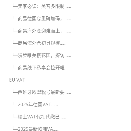
└─卖家必读：美客多限制……
└─商易德国仓重磅加码，……
└─商易海外仓迎难而上，……
└─商易海外仓初具规模……
└─漫步唯美樱花国，探访……
└─商易线下私享会拉开帷……
EU VAT
└─西班牙欧盟税号最新要……
└─2025年德国VAT……
└─瑞士VAT代扣代缴已……
└─2025最新欧洲VA……