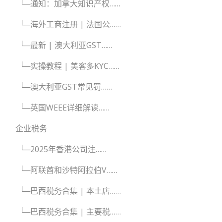
└─通知：加拿大知识产权……
└─海外工商注册 | 法国公……
└─最新 | 澳大利亚GST……
└─实操教程 | 美客多KYC……
└─澳大利亚GST常见罚……
└─英国WEEE详细解读……
企业税务
└─2025年香港公司注……
└─阿联酋和沙特阿拉伯V……
└─巴西税务合集 | 本土店……
└─巴西税务合集 | 主要税……