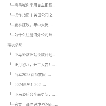
└─商易喊你来用自主报税……
└─操作指南 | 美国公司之……
└─夏季狂欢，年中大促……
└─为什么注册海外公司热……
跨境活动
└─亚马逊欧洲站泛欧计划……
└─正月初八，开工大吉！……
└─商易2025春节放假……
└─2024再见！202……
└─亚马逊后台全面更新，……
└─官宣 | 商易跨境咨询正……