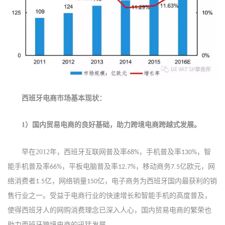
西班牙电商市场基本现状：
1
）国内贸易
电商
的良好
基础，
助力跨境电商跨越式发展。
早在
2012
年，西班牙
互联网普及率
，
手机普及率
，
智
68%
130%
能手机普及率
，
平板电脑普及率
，
移动商务
.
亿
欧元
，
网
66%
12.7%
7
5
络消费者
.
亿，
网络销量
亿，
电子商务为西班牙国内最获利的销
1
5
150
售行业之一。受益于电商行业的快速增长和智能手机的高度普及，
使得
西班牙人的网购消费理念已深入人心
，国内贸易
电商的繁荣也
助力
西班牙跨境电商
的迅猛
发展。