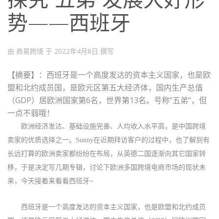
势——西班牙
由 商易跨境 于
2022年4月8日
撰写
【摘要】
：西班牙是一个高度发达的资本主义国家，也是欧
盟和北约成员国，是欧元区第五大经济体，国内生产总值
（GDP）居欧洲国家第6名，世界第13名。号称“五弟”，但
一点不弱哦！
欧洲经济发达、基础设施完善、人均收入水平高，是中国跨境
卖家的优质选择之一。
Sunny
在近期拜访客户的过程中，也了解到有
长远打算的欧洲卖家都纷纷在布局，从英德二国逐渐向其它国家转
移，于是决定写几期专辑，讨论下欧洲多国跨境电商市场的现状未
来，今天
接着
来看看
西班牙
~
西班牙是一个高度发达的资本主义国家，也是欧盟和北约成员