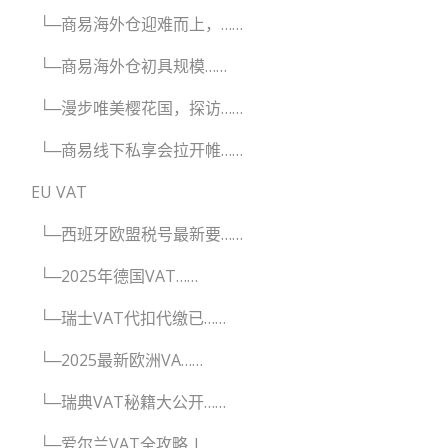
└─商易海外仓迎难而上，……
└─商易海外仓初具规模……
└─漫步唯美樱花国，探访……
└─商易线下私享会拉开帷……
EU VAT
└─西班牙欧盟税号最新要……
└─2025年德国VAT……
└─瑞士VAT代扣代缴已……
└─2025最新欧洲VA……
└─瑞典VAT秘籍大公开……
└─爱尔兰VAT全攻略 | ……