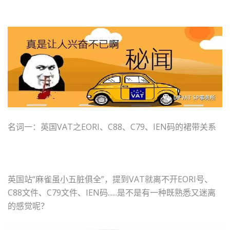
名词一：英国VAT之EORI、C88、C79、IEN码的裙带关系
英国站“麻雀虽小五脏俱全”，提到VAT就离不开EORI号、
C88文件、C79文件、IEN码......是不是有一种既熟悉又迷离
的感觉呢？