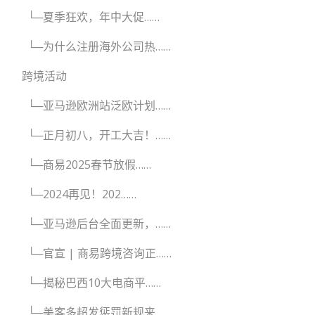
└─夏季狂欢，年中大促……
└─为什么注册海外公司热……
跨境活动
└─亚马逊欧洲站泛欧计划……
└─正月初八，开工大吉！……
└─商易2025春节放假……
└─2024再见！202……
└─亚马逊后台全面更新，……
└─官宣 | 商易跨境咨询正……
└─揭秘巴西10大电商平……
└─美客多超发惩罚新规来……