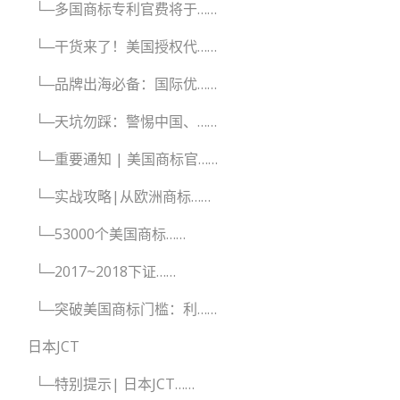
└─多国商标专利官费将于……
└─干货来了！美国授权代……
└─品牌出海必备：国际优……
└─天坑勿踩：警惕中国、……
└─重要通知 | 美国商标官……
└─实战攻略|从欧洲商标……
└─53000个美国商标……
└─2017~2018下证……
└─突破美国商标门槛：利……
日本JCT
└─特别提示| 日本JCT……