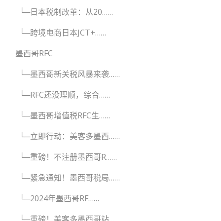
└─日本税制改革：从20……
└─跨境电商日本JCT+……
墨西哥RFC
└─墨西哥新关税风暴来袭……
└─RFC还没理顺，综合……
└─墨西哥增值税RFC生……
└─立即行动：美客多墨西……
└─重磅！不注册墨西哥R……
└─紧急通知！墨西哥税局……
└─2024年墨西哥RF……
└─重磅！美客多墨西哥站……