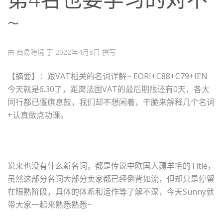
~
由 商易跨境 于
2022年4月8日
撰写
【摘要】
：跟VAT相关的名词详解~ EORI+C88+C79+IEN
今天就是6.30了，距离法国VAT的最后期限还有0天，各大
同行都已偃旗息鼓，我们却不想闲着，干脆来解释几个名词
+认真做点功课。
说来也没有什么新名词，都是传说中欧国人薅羊毛的Title，
虽然这部分名词大部分卖家都已经倒背如流，但却只是停留
在眼熟阶段，具体的体系和运作等了解不深，今天Sunny就
带大家一起来熟悉熟悉~