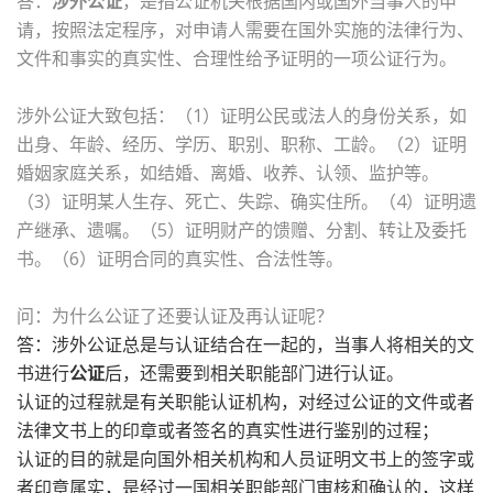
答：
涉外公证
，是指公证机关根据国内或国外当事人的申
请，按照法定程序，对申请人需要在国外实施的法律行为、
文件和事实的真实性、合理性给予证明的一项公证行为。
涉外公证大致包括：（1）证明公民或法人的身份关系，如
出身、年龄、经历、学历、职别、职称、工龄。（2）证明
婚姻家庭关系，如结婚、离婚、收养、认领、监护等。
（3）证明某人生存、死亡、失踪、确实住所。（4）证明遗
产继承、遗嘱。（5）证明财产的馈赠、分割、转让及委托
书。（6）证明合同的真实性、合法性等。
问：为什么公证了还要认证及再认证呢？
答：涉外公证总是与认证结合在一起的，当事人将相关的文
书进行
公证
后，还需要到相关职能部门进行认证。
认证的过程就是有关职能认证机构，对经过公证的文件或者
法律文书上的印章或者签名的真实性进行鉴别的过程；
认证的目的就是向国外相关机构和人员证明文书上的签字或
者印章属实，是经过一国相关职能部门审核和确认的，这样