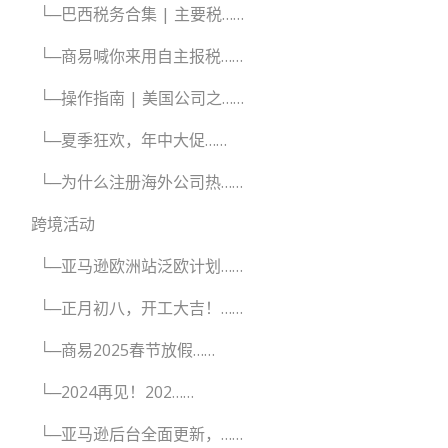
└─巴西税务合集 | 主要税……
└─商易喊你来用自主报税……
└─操作指南 | 美国公司之……
└─夏季狂欢，年中大促……
└─为什么注册海外公司热……
跨境活动
└─亚马逊欧洲站泛欧计划……
└─正月初八，开工大吉！……
└─商易2025春节放假……
└─2024再见！202……
└─亚马逊后台全面更新，……