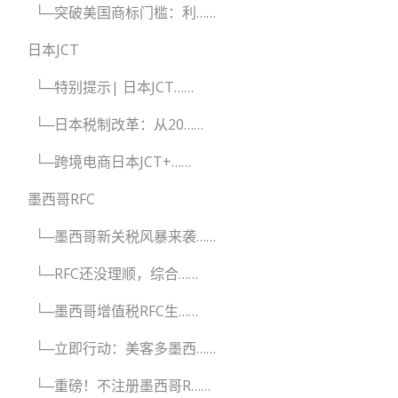
└─突破美国商标门槛：利……
日本JCT
└─特别提示| 日本JCT……
└─日本税制改革：从20……
└─跨境电商日本JCT+……
墨西哥RFC
└─墨西哥新关税风暴来袭……
└─RFC还没理顺，综合……
└─墨西哥增值税RFC生……
└─立即行动：美客多墨西……
└─重磅！不注册墨西哥R……