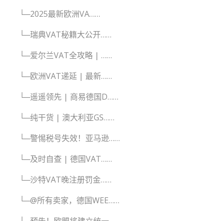
└─2025最新欧洲VA……
└─瑞典VAT秘籍大公开……
└─爱尔兰VAT全攻略 | ……
└─欧洲VAT递延 | 最新……
└─遥遥领先 | 商易德国D……
└─纯干货 | 澳大利亚GS……
└─警惕税号失效！亚马逊……
└─及时自查 | 德国VAT……
└─沙特VAT晚注册罚金……
└─@所有卖家，德国WEE……
└─预告！欧盟将建立统一……