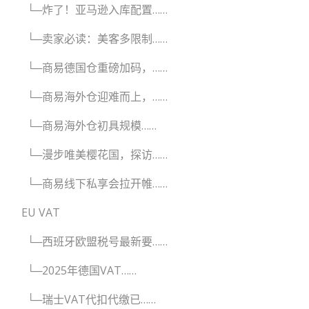
└─炸了！亚马逊入库配置……
└─卖家必读：美客多限制……
└─商易德国仓重磅加码，……
└─商易海外仓迎难而上，……
└─商易海外仓初具规模……
└─漫步唯美樱花国，探访……
└─商易线下私享会拉开帷……
EU VAT
└─西班牙欧盟税号最新要……
└─2025年德国VAT……
└─瑞士VAT代扣代缴已……