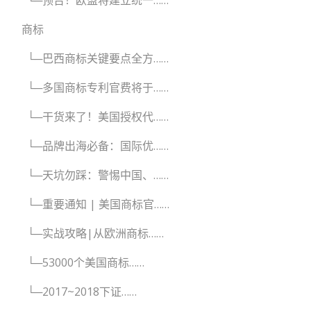
商标
└─巴西商标关键要点全方……
└─多国商标专利官费将于……
└─干货来了！美国授权代……
└─品牌出海必备：国际优……
└─天坑勿踩：警惕中国、……
└─重要通知 | 美国商标官……
└─实战攻略|从欧洲商标……
└─53000个美国商标……
└─2017~2018下证……