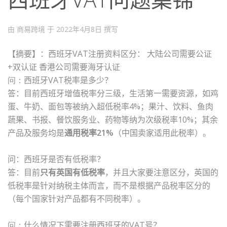
由 商易跨境 于
2022年4月8日
撰写
【摘要】
：西班牙VAT注册资料区分： 大陆公司需要公证
+双认证 香港公司需要海牙认证
问：
西班牙
VAT
税率是多少？
答：目前西班牙增值税率分三级，生活第一需要资源，如鸡
蛋、牛奶、面包等被纳入超低税率
4%
；果汁、饮料、鱼肉
蔬果、书报、餐饮服务业、药物等纳为次级税率
10%
；其余
产品及服务均是
通用税率
21%
（中国卖家适用此税率）。
问：西班牙是否有低税率？
答：目前
只有英国有低税率
，并且大家要注意区分，英国的
低税率是针对纳税主体而言，而不是根据产品税率区分的
（每个国家针对产品都有不同税率）。
问：
什么情况下需要注册西班牙的
VAT
号？