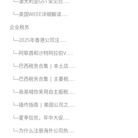
└─澳大利亚GST常见罚……
└─英国WEEE详细解读……
企业税务
└─2025年香港公司注……
└─阿联酋和沙特阿拉伯V……
└─巴西税务合集 | 本土店……
└─巴西税务合集 | 主要税……
└─商易喊你来用自主报税……
└─操作指南 | 美国公司之……
└─夏季狂欢，年中大促……
└─为什么注册海外公司热……