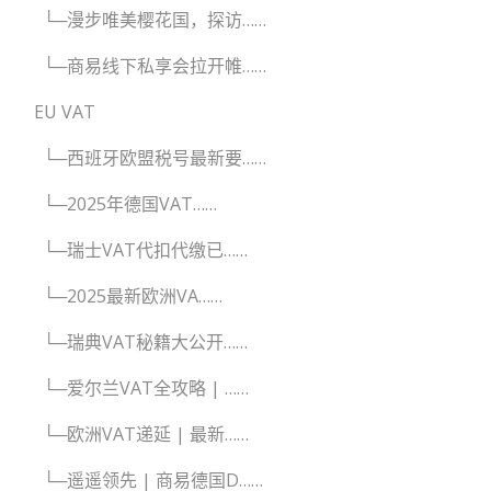
└─漫步唯美樱花国，探访……
└─商易线下私享会拉开帷……
EU VAT
└─西班牙欧盟税号最新要……
└─2025年德国VAT……
└─瑞士VAT代扣代缴已……
└─2025最新欧洲VA……
└─瑞典VAT秘籍大公开……
└─爱尔兰VAT全攻略 | ……
└─欧洲VAT递延 | 最新……
└─遥遥领先 | 商易德国D……