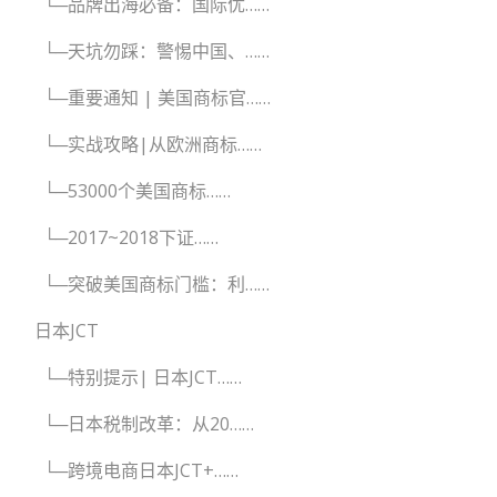
└─品牌出海必备：国际优……
└─天坑勿踩：警惕中国、……
└─重要通知 | 美国商标官……
└─实战攻略|从欧洲商标……
└─53000个美国商标……
└─2017~2018下证……
└─突破美国商标门槛：利……
日本JCT
└─特别提示| 日本JCT……
└─日本税制改革：从20……
└─跨境电商日本JCT+……