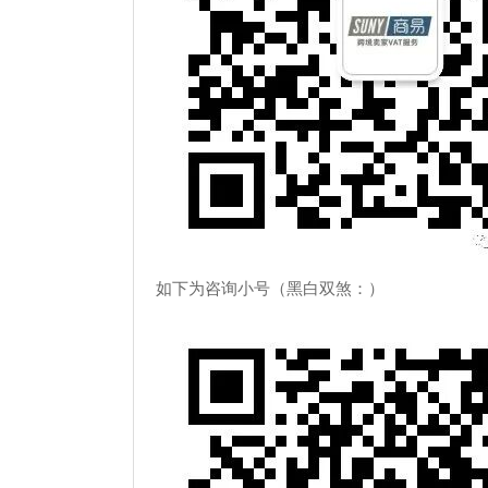
如下为咨询小号（黑白双煞：）