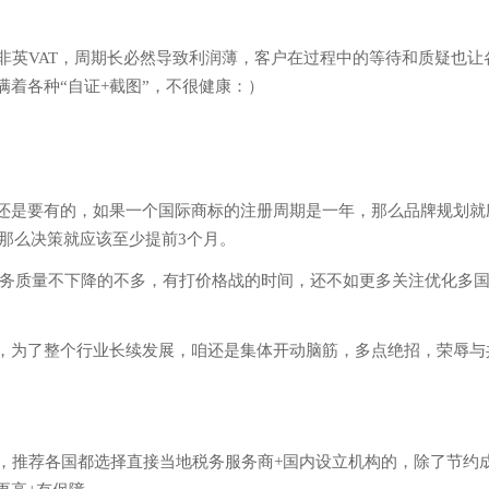
英VAT，周期长必然导致利润薄，客户在过程中的等待和质疑也让
着各种“自证+截图”，不很健康：）
还是要有的，如果一个国际商标的注册周期是一年，那么品牌规划就
，那么决策就应该至少提前3个月。
+服务质量不下降的不多，有打价格战的时间，还不如更多关注优化多
，为了整个行业长续发展，咱还是集体开动脑筋，多点绝招，荣辱与
推荐各国都选择直接当地税务服务商+国内设立机构的，除了节约