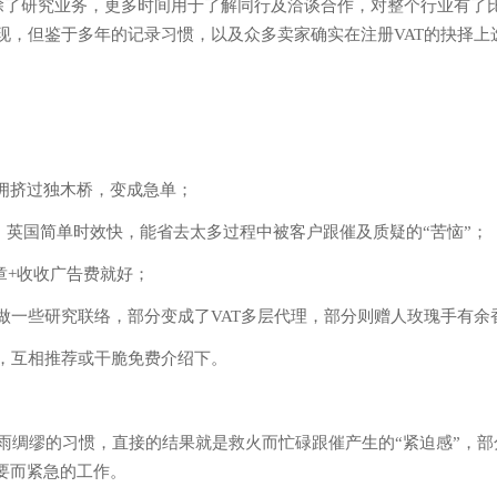
除了研究业务，更多时间用于了解同行及洽谈合作，对整个行业有了
现，但鉴于多年的记录习惯，以及众多卖家确实在注册VAT的抉择上
体拥挤过独木桥，变成急单；
，英国简单时效快，能省去太多过程中被客户跟催及质疑的“苦恼”；
章+收收广告费就好；
做一些研究联络，部分变成了VAT多层代理，部分则赠人玫瑰手有余
，互相推荐或干脆免费介绍下。
绸缪的习惯，直接的结果就是救火而忙碌跟催产生的“紧迫感”，部
要而紧急的工作。