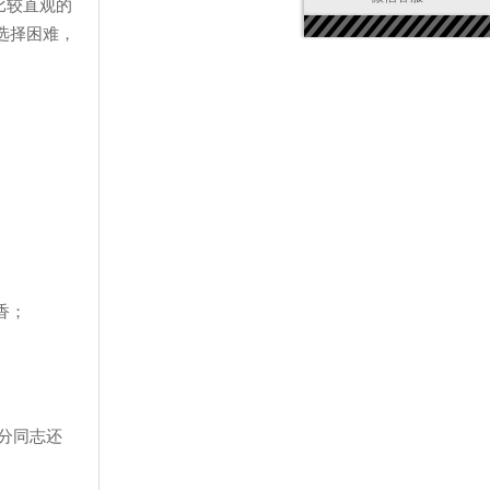
比较直观的
选择困难，
香；
分同志还