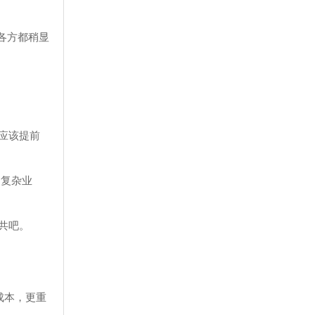
各方都稍显
应该提前
国复杂业
共吧。
成本，更重